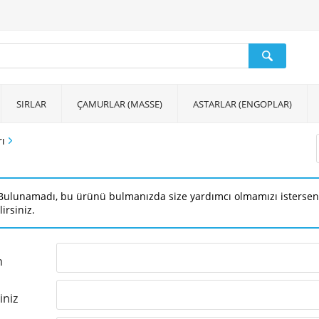
SIRLAR
ÇAMURLAR (MASSE)
ASTARLAR (ENGOPLAR)
rı
ulunamadı, bu ürünü bulmanızda size yardımcı olmamızı isterseniz aş
lirsiniz.
m
iniz