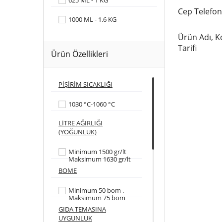
625 ML - 1 KG
Cep Telefo
1000 ML - 1.6 KG
Ürün Adı, K
Tarifi
Ürün Özellikleri
PİŞİRİM SICAKLIĞI
1030 °C-1060 °C
LİTRE AĞIRLIĞI
(YOĞUNLUK)
Minimum 1500 gr/lt
Maksimum 1630 gr/lt
BOME
Minimum 50 bom .
Maksimum 75 bom
GIDA TEMASINA
UYGUNLUK