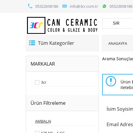
05322658186
info@3cr.com.tr
05523658186
Tüm Kategoriler
ANASAYFA
Arama Sonuçla
MARKALAR
Ürün B
3cr
iletebi
Ürün Filtreleme
İsim Soyisi
AMBALAJ
Email Adres