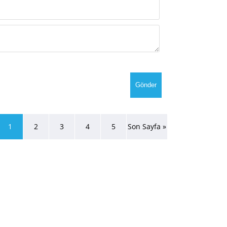
1
2
3
4
5
Son Sayfa »