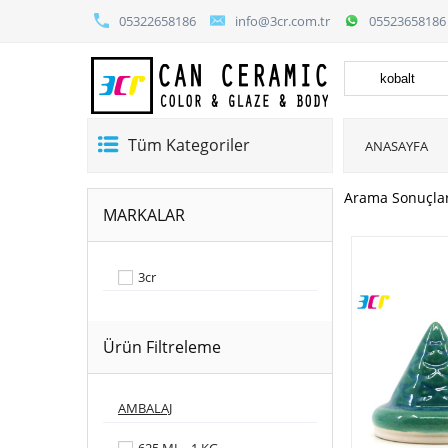
05322658186
info@3cr.com.tr
05523658186
Tüm Kategoriler
ANASAYFA
Arama Sonuçla
MARKALAR
3cr
Ürün Filtreleme
AMBALAJ