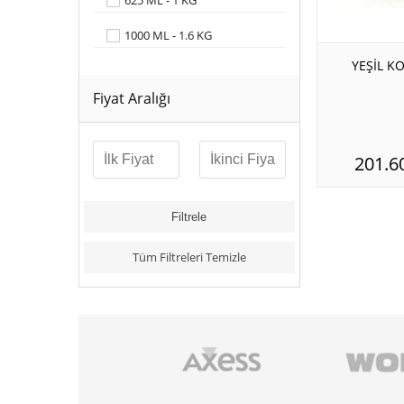
625 ML - 1 KG
1000 ML - 1.6 KG
YEŞİL K
Fiyat Aralığı
201.6
Tüm Filtreleri Temizle