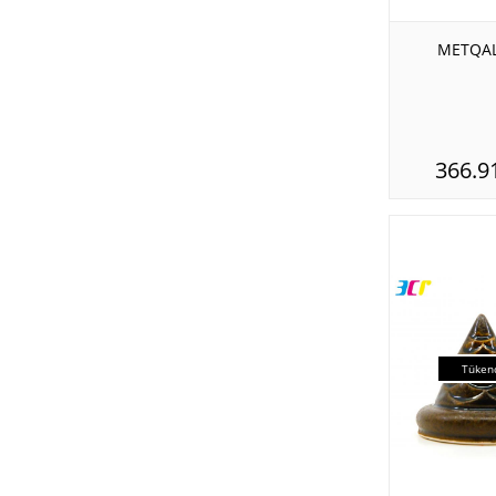
METQAL
366.9
Tüken