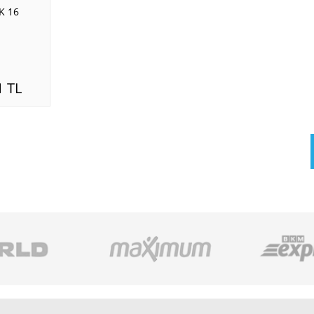
K 16
1 TL