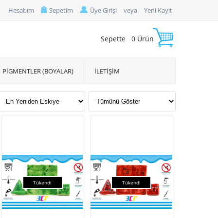
Hesabım
Sepetim
Üye Girişi
veya
Yeni Kayıt
Sepette
0
Ürün
PİGMENTLER (BOYALAR)
İLETİŞİM
Tükendi
Tükendi