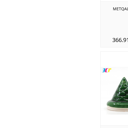
METQAL
366.9