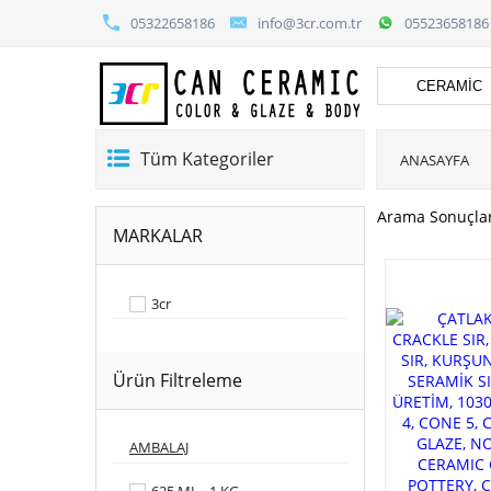
05322658186
info@3cr.com.tr
05523658186
Tüm Kategoriler
ANASAYFA
Arama Sonuçla
MARKALAR
3cr
Ürün Filtreleme
AMBALAJ