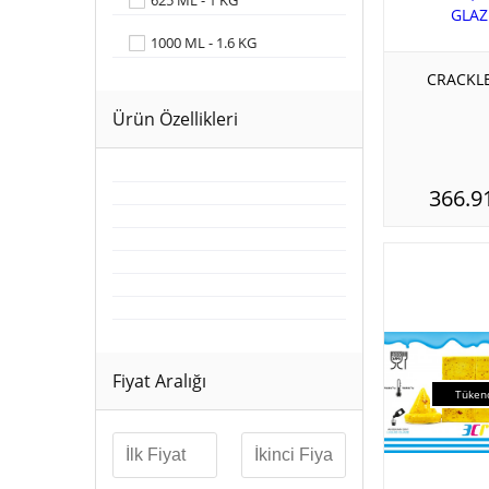
625 ML - 1 KG
1000 ML - 1.6 KG
CRACKLE
Ürün Özellikleri
366.9
Fiyat Aralığı
Tüken