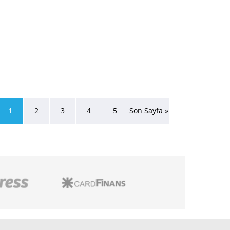
1
2
3
4
5
Son Sayfa »